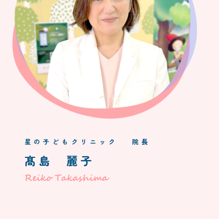
星の子どもクリニック 院⻑
髙島 麗子
Reiko Takashima