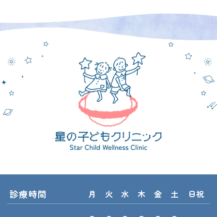
診療時間
月
火
水
木
金
土
日祝