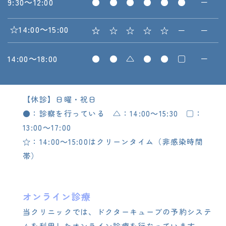
9:30～12:00
●
●
●
●
●
●
－
☆14:00～15:00
☆
☆
☆
☆
☆
－
－
14:00～18:00
●
●
△
●
●
□
－
【休診】日曜・祝日
●：診察を行っている △：14:00～15:30 □：
13:00～17:00
☆：14:00～15:00はクリーンタイム（非感染時間
帯）
オンライン診療
当クリニックでは、ドクターキューブの予約システ
ムを利用したオンライン診療を行なっています。