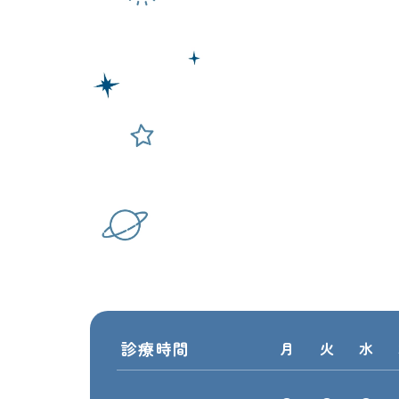
診療時間
月
火
水