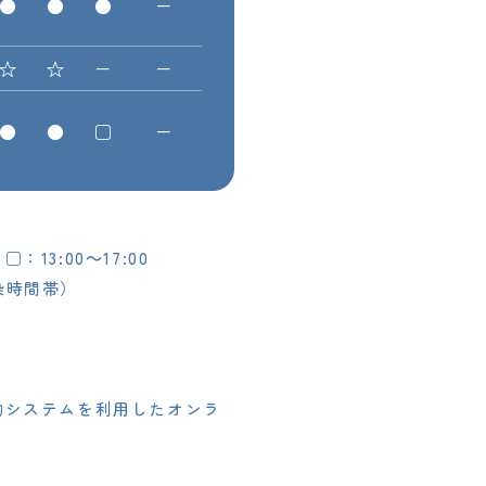
●
●
●
－
☆
☆
－
－
●
●
□
－
：13:00～17:00
感染時間帯）
約システムを利用したオンラ