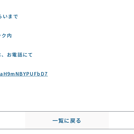
らいまで
ック内
は、お電話にて
2tUaH9mNBYPUFbD7
一覧に戻る